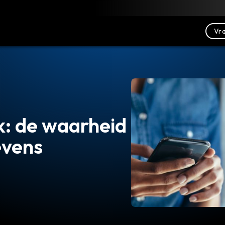
Downloaden
Bronnen
Contact opnemen
Vra
k: de waarheid
evens