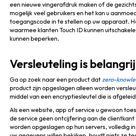
een nieuwe vingerafdruk maken of de gezichts
mogelijk veel gebruikers en het kan u aanmo
toegangscode in te stellen op uw apparaat. He
waarmee klanten Touch ID kunnen uitschakele
kunnen beperken.
Versleuteling is belangri
Ga op zoek naar een product dat
zero-knowl
product zijn opgeslagen alleen worden versleu
middel van een encryptiesleutel die is afgelei
Als een website, app of service u gewoon toe
de service geen ontcijfering aan de clientkan
worden opgeslagen op hun servers, volledig in
uw gegevens willen bekijken, houdt niets ze te