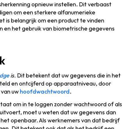
herkenning opnieuw instellen. Dit verbaast
edigen om een sterkere alfanumerieke
t is belangrijk om een product te vinden
n en het gebruik van biometrische gegevens
jk
edge
is.
Dit betekent dat uw gegevens die in het
teld en ontcijferd op apparaatniveau, door
d van uw
hoofdwachtwoord
.
staat om in te loggen zonder wachtwoord of als
t uitvoert, moet u weten dat uw gegevens dan
 het openbaar. Als werknemers van dat bedrijf
gen. Dit betekent ook dat als het bedrijf een