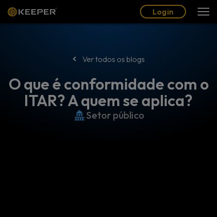
Blogue
Parceiros
Português (BR)
Login
Login
Ver todos os blogs
O que é conformidade com o
ITAR? A quem se aplica?
Setor público