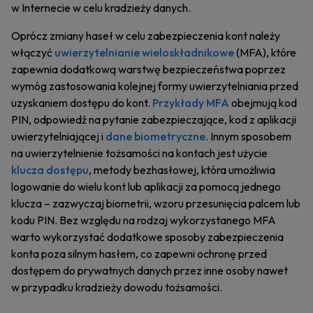
w Internecie w celu kradzieży danych.
Oprócz zmiany haseł w celu zabezpieczenia kont należy
włączyć
uwierzytelnianie wieloskładnikowe
(MFA), które
zapewnia dodatkową warstwę bezpieczeństwa poprzez
wymóg zastosowania kolejnej formy uwierzytelniania przed
uzyskaniem dostępu do kont.
Przykłady MFA
obejmują kod
PIN, odpowiedź na pytanie zabezpieczające, kod z aplikacji
uwierzytelniającej i
dane biometryczne
. Innym sposobem
na uwierzytelnienie tożsamości na kontach jest użycie
klucza dostępu
, metody bezhasłowej, która umożliwia
logowanie do wielu kont lub aplikacji za pomocą jednego
klucza – zazwyczaj biometrii, wzoru przesunięcia palcem lub
kodu PIN. Bez względu na rodzaj wykorzystanego MFA
warto wykorzystać dodatkowe sposoby zabezpieczenia
konta poza silnym hasłem, co zapewni ochronę przed
dostępem do prywatnych danych przez inne osoby nawet
w przypadku kradzieży dowodu tożsamości.