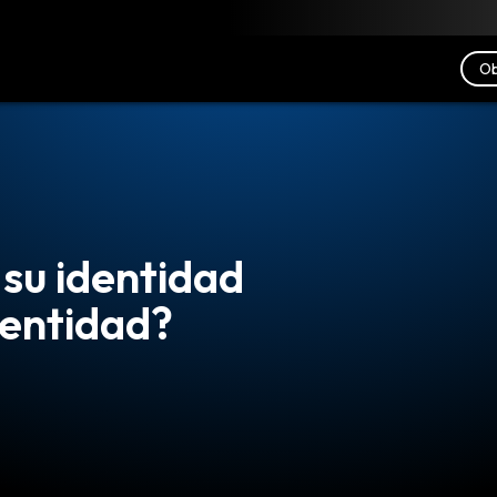
scargar
Recursos
Contacto
Ob
 su identidad
dentidad?