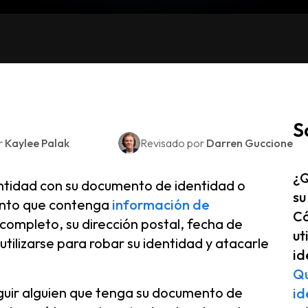
S
r
Kaylee Palak
Revisado por
Darren Guccione
¿Q
dentidad con su documento de identidad o
su
mento que contenga
información de
Có
completo, su dirección postal, fecha de
ut
utilizarse para robar su identidad y atacarle
id
Qu
guir alguien que tenga su documento de
id