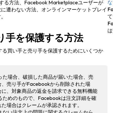
な
法、Facebook Marketplaceユーザーが
F
欺に遭わない方法、オンラインマーケットプレイ
て
す。
F
は
と売り手を保護する方法
aceを使用する買い手と売り手を保護するためにいくつか
った場合、破損した商品が届いた場合、売
売り手がFacebookから削除された場
合に、対象商品の返金を請求できる無料機能
ためのもので、Facebookは注文詳細を確
れた場合はクレームが承認されます。
きない注文上の問題に関するクレームから