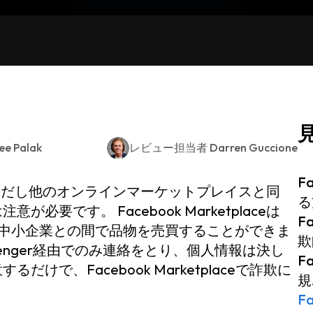
ee Palak
レビュー担当者
Darren Guccione
F
全です。 ただし他のオンラインマーケットプレイスと同
る
要です。 Facebook Marketplaceは
F
手や中小企業との間で品物を売買することができま
欺
ssenger経由でのみ連絡をとり、個人情報は決し
F
で、Facebook Marketplaceで詐欺に
規
F