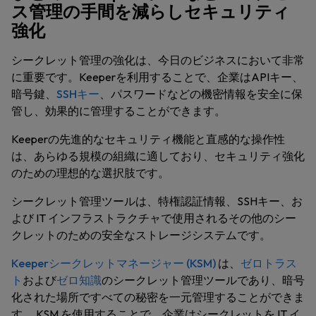
ス管理の手間を減らしセキュリティ
強化
シークレット管理の強化は、今日のビジネスにおいて非常
に重要です。Keeperを利用することで、企業はAPIキー、
暗号鍵、
SSHキー
、パスワードなどの機密情報を安全に保
管し、効果的に管理することができます。
Keeperの先進的なセキュリティ機能と直感的な操作性
は、あらゆる規模の組織に適しており、セキュリティ強化
のための理想的な選択肢です。
シークレット管理ツールは、特権認証情報、SSHキー、お
よび IT インフラストラクチャで使用されるその他のシー
クレットのための安全なストレージシステムです。
Keeperシークレットマネージャー (KSM)
は、
ゼロトラス
ト
および
ゼロ知識
のシークレット管理ツールであり、暗号
化された場所ですべての秘密を一元管理することができま
す。 KSM を使用することで、企業はシークレットを IT イ