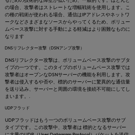
るための技術的な障壁が低いため、一般的です。ほとんど
の場合、攻撃者はストレートな増幅戦術を使用します。こ
の種の戦術が使われる場合、通信はIPアドレスやネットワ
ークなどさまざまなソースからやってくるため、ボリュー
ムベース攻撃に対する手動による軽減はより困難なものに
なります
DNSリフレクター攻撃（DSNアンプ攻撃）
DNSリフレクター攻撃は、ボリュームベース攻撃のサブタ
イプの一つです。このタイプのボリュームベース攻撃では
攻撃者はオープンなDSNサーバーの機能を利用します。攻
撃者は侵入するや否や、標的のサーバーに驚異的な通信量
を送り込み、サーバーと周囲の環境を接続不可能にしてし
まいます。.
UDPフラッド
UDPフラッドはもう一つのボリュームベース攻撃のサブ
タイプです。この攻撃中、攻撃者は 標的となるサーバー
に大量のUDP（User Datagram Protocol）パケットを送信