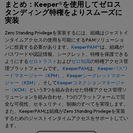
まとめ：Keeper®を使用してゼロス
タンディング特権をよりスムーズに
実装
Zero Standing Privilegeを実装するには、組織はジャストイ
ンタイムアクセスの使用を可能にするPAMソリューショ
ンに投資する必要があります。
KeeperPAM™
は、組織が
パスワードや認証情報、シークレット、特権を保護できる
ようにする
ゼロトラスト
および
ゼロ知識
の特権アクセス管
理プラットフォームです。
KeeperPAM
は、​​
Keeperパスワ
ードマネージャー（KPM）
、
Keeperシークレットマネー
ジャー（KSM）
、そして
Keeperコネクションマネージャ
ー（KCM）
という3つを組み合わせた特権アクセス管理ソ
リューションを組み合わせ、1つのプラットフォームで完
全な可視性、セキュリティ、制御のすべてを実現します。
また、KeeperPAMは組織がZero Standing Privilegeを実装
するためのジャストインタイムアクセスをサポートしてい
ます。