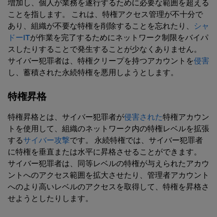
増加し、個人が業務を遂行するために必要な範囲を超える
ことを指します。 これは、特権アクセス管理が不十分で
あり、組織が不要な特権を削除することを忘れたり、
シャ
ドーIT
が作業を完了するためにネットワーク制限をバイパ
スしたりすることで発生することが少なくありません。
サイバー犯罪者は、特権クリープを持つアカウントを
侵害
し、蓄積された永続特権を悪用しようとします。
特権昇格
特権昇格とは、サイバー犯罪者が
侵害された
特権アカウン
トを使用して、組織のネットワーク内の特権レベルを拡張
する
サイバー攻撃
です。 永続特権では、サイバー犯罪者
に特権を垂直または水平に昇格させることができます。
サイバー犯罪者は、同等レベルの特権が与えられたアカウ
ントへのアクセス範囲を拡大させたり、管理者アカウント
へのより高いレベルのアクセスを取得して、特権を昇格さ
せようとしたりします。