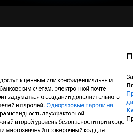
П
За
 доступ к ценным или конфиденциальным
По
банковским счетам, электронной почте,
Пр
тоит задуматься о создании дополнительного
дв
телей и паролей.
Одноразовые пароли на
K
 разновидность двухфакторной
П
ажный второй уровень безопасности при входе
ти многозначный проверочный код для