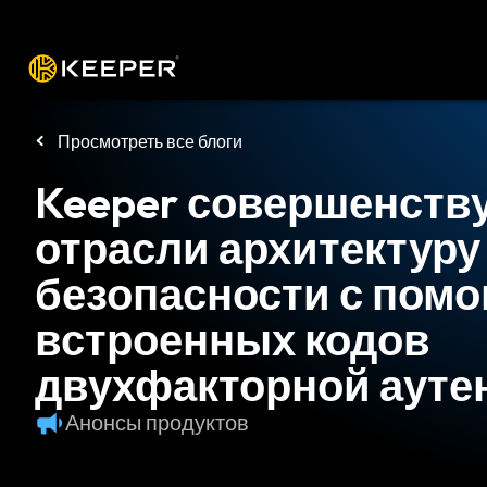
Платформа
Решения
Цены
Заг
Просмотреть все блоги
Keeper совершенств
отрасли архитектуру
безопасности с пом
встроенных кодов
двухфакторной аут
Анонсы продуктов