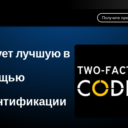
рузка
Ресурсы
Связь
Получите пр
ует лучшую в
ощью
ентификации