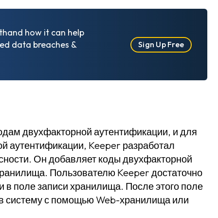
sthand how it can help
ted data breaches &
Sign Up Free
одам двухфакторной аутентификации, и для
й аутентификации, Keeper разработал
сности. Он добавляет коды двухфакторной
хранилища. Пользователю Keeper достаточно
 в поле записи хранилища. После этого поле
е в систему с помощью Web-хранилища или