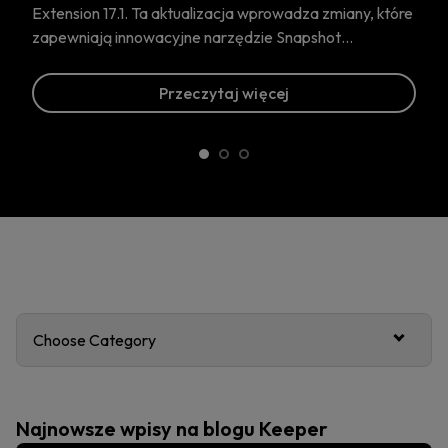
 aktualizacja wprowadza zmiany, które
acyjne narzędzie Snapshot…
Prze
Przeczytaj więcej
Choose Category
Najnowsze wpisy na blogu Keeper