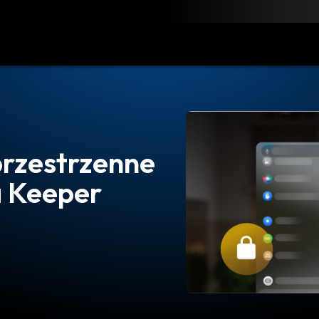
obierz
Zasoby
Kontakt
przestrzenne
a Keeper