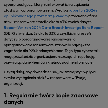
cyberprzestępcy, który zainfekował ich urządzenia
złośliwym oprogramowaniem. Według
raportu z 2024 r.
opublikowanego przez firmę Veeam
przeciętna ofiara
ataku ransomware straciła około 43% swoich danych.
Raport Verizon 2024 Data Breach Investigations Report
(DBIR) stwierdza, że około 33% wszystkich naruszeń
dotyczyło oprogramowania ransomware, a
oprogramowanie ransomware stanowiło największe
zagrożenie dla 92% badanych branż. Tego typu cyberataki
mogą zaszkodzić organizacjom, niszcząc ich reputację,
ujawniając dane klientów i kradnąc poufne informacje.
Czytaj dalej, aby dowiedzieć się, jak zmniejszyć wpływ i
ryzyko wystąpienia ataków ransomware w Twojej
organizacji.
1. Regularnie twórz kopie zapasowe
danych