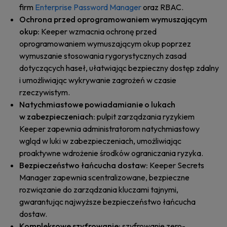
firm
Enterprise Password Manager
oraz RBAC.
Ochrona przed oprogramowaniem wymuszającym
okup:
Keeper wzmacnia ochronę przed
oprogramowaniem wymuszającym okup poprzez
wymuszanie stosowania rygorystycznych zasad
dotyczących haseł, ułatwiając bezpieczny dostęp zdalny
i umożliwiając wykrywanie zagrożeń w czasie
rzeczywistym.
Natychmiastowe powiadamianie o lukach
w zabezpieczeniach:
pulpit zarządzania ryzykiem
Keeper zapewnia administratorom natychmiastowy
wgląd w luki w zabezpieczeniach, umożliwiając
proaktywne wdrożenie środków ograniczania ryzyka.
Bezpieczeństwo łańcucha dostaw:
Keeper Secrets
Manager zapewnia scentralizowane, bezpieczne
rozwiązanie do zarządzania kluczami tajnymi,
gwarantując najwyższe bezpieczeństwo łańcucha
dostaw.
Kompleksowe szyfrowanie:
szyfrowanie zero-