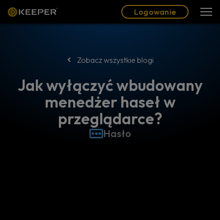
Blog
Partnerzy
Polski (PL)
Logowanie
Logowanie
Zobacz wszystkie blogi
Jak wyłączyć wbudowany
menedżer haseł w
przeglądarce?
Hasło