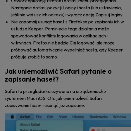
Otwórz aplikację Firefox i dotknij menu przeglądarki.
Następnie dotknij pozycji Loginy i hasła (lub ustawienia,
jeśli nie widzisz ich od razu) i wyłącz opcję Zapisuj loginy.
Nie zapomnij usunąć haseł z Firefoksa po zapisaniu ich w
usłudze Keeper. Pominięcie tego działania może
spowodować konflikty logowania w aplikacjach i
witrynach. Firefox nie będzie Cię logować, ale może
próbować automatycznie wypełniać hasła, gdy Keeper
próbuje zrobić to samo.
Jak uniemożliwić Safari pytanie o
zapisanie haseł?
Safari to przeglądarka używana na urządzeniach z
systemem Mac i iOS. Oto jak uniemożliwić Safari
zapisywanie haseł i usunąć już zapisane.