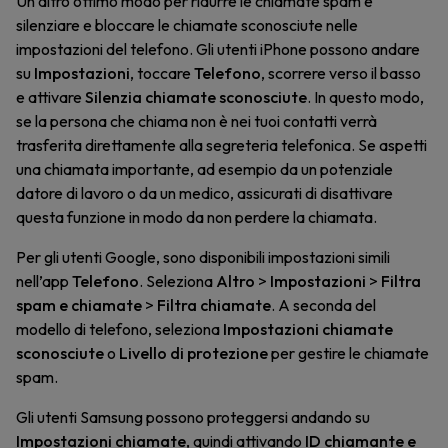
Un altro ottimo modo per ridurre le chiamate spam è
silenziare e bloccare le chiamate sconosciute nelle
impostazioni del telefono. Gli utenti iPhone possono andare
su
Impostazioni
, toccare
Telefono
, scorrere verso il basso
e attivare
Silenzia chiamate sconosciute
. In questo modo,
se la persona che chiama non è nei tuoi contatti verrà
trasferita direttamente alla segreteria telefonica. Se aspetti
una chiamata importante, ad esempio da un potenziale
datore di lavoro o da un medico, assicurati di disattivare
questa funzione in modo da non perdere la chiamata.
Per gli utenti Google, sono disponibili impostazioni simili
nell’app
Telefono
. Seleziona
Altro
>
Impostazioni
>
Filtra
spam e chiamate
>
Filtra chiamate
. A seconda del
modello di telefono, seleziona
Impostazioni chiamate
sconosciute
o
Livello di protezione
per gestire le chiamate
spam.
Gli utenti Samsung possono proteggersi andando su
Impostazioni chiamate
, quindi attivando
ID chiamante e