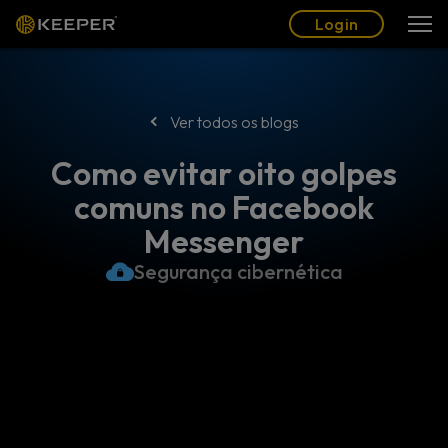
Blogue
Parceiros
Português (BR)
Login
Login
Ver todos os blogs
Como evitar oito golpes
comuns no Facebook
Messenger
Segurança cibernética