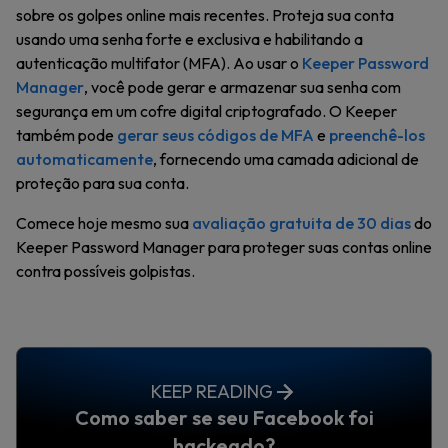
sobre os golpes online mais recentes. Proteja sua conta
usando uma senha forte e exclusiva e habilitando a
autenticação multifator (MFA). Ao usar o
Keeper Password
Manager
, você pode gerar e armazenar sua senha com
segurança em um cofre digital criptografado. O Keeper
também pode
gerar seus códigos de MFA
e
preenchê-los
automaticamente
, fornecendo uma camada adicional de
proteção para sua conta.
Comece hoje mesmo sua
avaliação gratuita de 30 dias
do
Keeper Password Manager para proteger suas contas online
contra possíveis golpistas.
KEEP READING
Como saber se seu Facebook foi
hackeado?