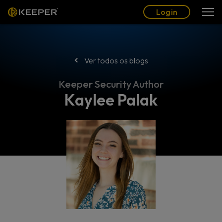
Blogue
Parceiros
Português (BR)
Login
Login
Ver todos os blogs
Keeper Security Author
Kaylee Palak