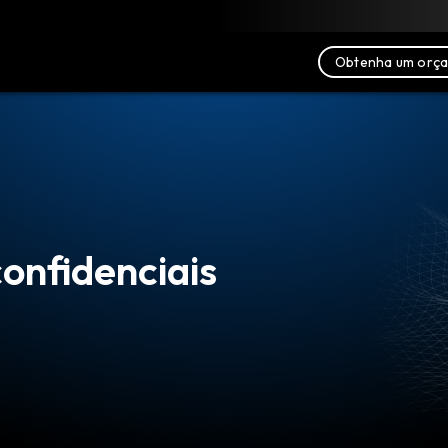
xar
Recursos
Fale conosco
Obtenha um orç
onfidenciais