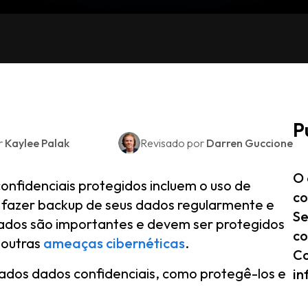
P
r
Kaylee Palak
Revisado por
Darren Guccione
O 
nfidenciais protegidos incluem o uso de
co
, fazer backup de seus dados regularmente e
Se
dados são importantes e devem ser protegidos
co
 outras
ameaças cibernéticas
.
Co
ados dados confidenciais, como protegê-los e
in