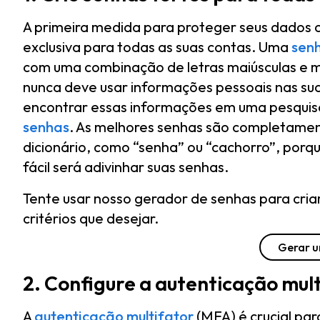
A primeira medida para proteger seus dados c
exclusiva para todas as suas contas. Uma
senh
com uma combinação de letras maiúsculas e 
nunca deve usar informações pessoais nas su
encontrar essas informações em uma pesquisa
senhas
. As melhores senhas são completamen
dicionário, como “senha” ou “cachorro”, porq
fácil será adivinhar suas senhas.
Tente usar nosso gerador de senhas para cria
critérios que desejar.
Gerar 
2. Configure a autenticação mul
A
autenticação multifator
(MFA) é crucial pa