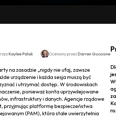
P
rzez
Kaylee Palak
Oceniony przez
Darren Guccione
Dl
ty na zasadzie „nigdy nie ufaj, zawsze
je
ażde urządzenie i każda sesja muszą być
Wy
zyznać i utrzymać dostęp. W środowiskach
ag
naczenie, ponieważ konta uprzywilejowane
za
w, infrastruktury i danych. Agencje rządowe
Ko
, przyjmując platformę bezpieczeństwa
ro
ejowanym (PAM), która stale uwierzytelnia