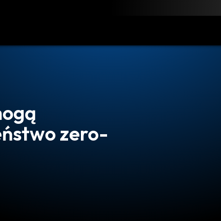
obierz
Zasoby
Kontakt
mogą
ństwo zero-