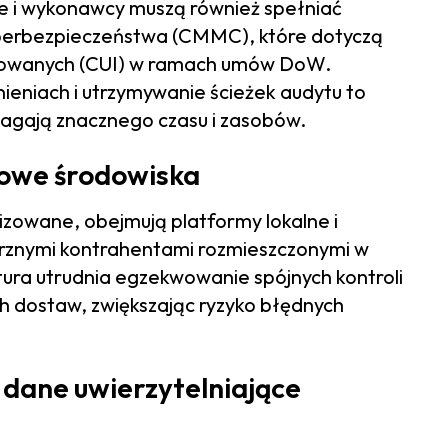
e i wykonawcy muszą również spełniać
yberbezpieczeństwa (CMMC), które dotyczą
fikowanych (CUI) w ramach umów DoW.
eniach i utrzymywanie ścieżek audytu to
magają znacznego czasu i zasobów.
owe środowiska
izowane, obejmują platformy lokalne i
trznymi kontrahentami rozmieszczonymi w
ura utrudnia egzekwowanie spójnych kontroli
h dostaw, zwiększając ryzyko błędnych
dane uwierzytelniające