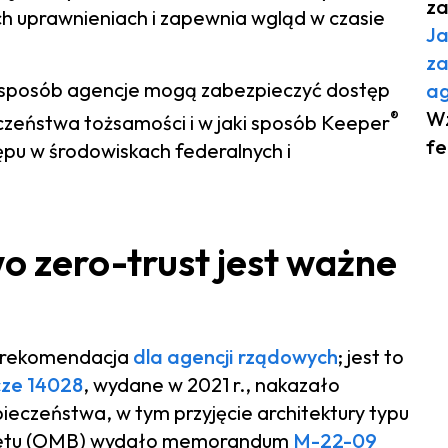
za
h uprawnieniach i zapewnia wgląd w czasie
Ja
za
aki sposób agencje mogą zabezpieczyć dostęp
ag
®
Wz
zeństwa tożsamości i w jaki sposób Keeper
fe
ępu w środowiskach federalnych i
 zero-trust jest ważne
ko rekomendacja
dla agencji rządowych
; jest to
ze 14028
, wydane w 2021 r., nakazało
eczeństwa, w tym przyjęcie architektury typu
Budżetu (OMB) wydało memorandum
M-22-09