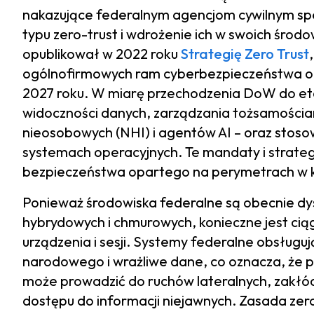
nakazujące federalnym agencjom cywilnym s
typu zero-trust i wdrożenie ich w swoich śr
opublikował w 2022 roku
Strategię Zero Trust
ogólnofirmowych ram cyberbezpieczeństwa opa
2027 roku. W miarę przechodzenia DoW do eta
widoczności danych, zarządzania tożsamościam
nieosobowych (NHI) i agentów AI – oraz stosow
systemach operacyjnych. Te mandaty i strateg
bezpieczeństwa opartego na perymetrach w 
Ponieważ środowiska federalne są obecnie d
hybrydowych i chmurowych, konieczne jest ci
urządzenia i sesji. Systemy federalne obsługu
narodowego i wrażliwe dane, co oznacza, że 
może prowadzić do ruchów lateralnych, zakłó
dostępu do informacji niejawnych. Zasada ze