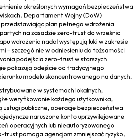
pełnienie określonych wymagań bezpieczeństwa
odowiskach. Departament Wojny (DoW)
, przedstawiając plan pełnego wdrożenia
rtych na zasadzie zero-trust do września
pu wdrożenia nadal występują luki w zakresie
i – szczególnie w odniesieniu do tożsamości
ania podejścia zero-trust w starszych
ie pokazują odejście od tradycyjnego
kierunku modelu skoncentrowanego na danych.
ystrybuowane w systemach lokalnych,
ągłe weryfikowanie każdego użytkownika,
ją usługi publiczne, operacje bezpieczeństwa
pojedyncze naruszone konto uprzywilejowane
ceń operacyjnych lub nieautoryzowanego
ro-trust pomaga agencjom zmniejszać ryzyko,