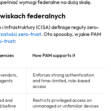
pełniać wymogi federalne na dużą skalę.
owiskach federalnych
Infrastruktury (CISA) definiuje reguły zero-
rzałości zero-trust
. Oto sposoby, w jakie PAM
o-trust
:
gencies
How PAM supports it
 vendors,
Enforces strong authentication
 agents
and time-limited, role-based
access
ed and
Restricts privileged access on
d before
unmanaged or unfamiliar devices