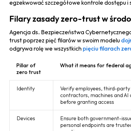
egzekwować szczegółowe kontrole dostępu i s
Filary zasady zero-trust w środ
Agencja ds. Bezpieczeństwa Cybernetycznego i 
trust poprzez pięć filarów w swoim modelu
doj
odgrywa rolę we wszystkich
pięciu filarach zer
Pillar of
What it means for federal a
zero trust
Identity
Verify employees, third-party
contractors, machines and AI
before granting access
Devices
Ensure both government-issu
personal endpoints are truste