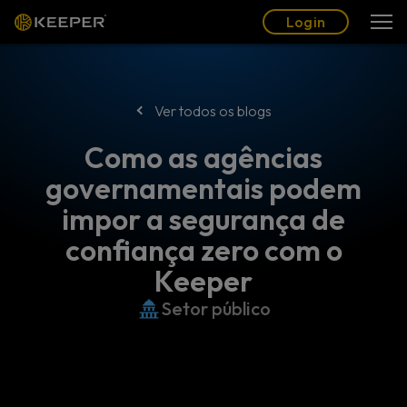
Blogue
Parceiros
Português (BR)
Login
Login
Ver todos os blogs
Como as agências
governamentais podem
impor a segurança de
confiança zero com o
Keeper
Setor público