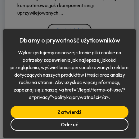
komputerowa, jak i komponent sesji
uprzywilejowanych ...
Czytaj dalej
Dbamy o prywatność użytkowników
Wykorzystujemy na naszej stronie pliki cookie na
potrzeby zapewnienia jak najlepszej jakości
przeglądania, wyświetlania spersonalizowanych reklam
dotyczących naszych produktów i treści oraz analizy
ruchu na stronie. Aby uzyskać więcej informacji,
zapoznaj się z naszą <a href="/legal/terms-of-use/?
Polski
s=privacy">polityką prywatności</a>.
Zatwierdź
Odrzuć
© 2026 Keeper Security, Inc.