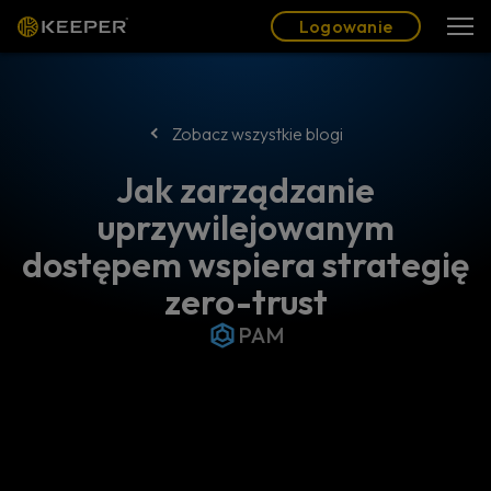
Blog
Partnerzy
Polski (PL)
Logowanie
Logowanie
Zobacz wszystkie blogi
Jak zarządzanie
uprzywilejowanym
dostępem wspiera strategię
zero-trust
PAM