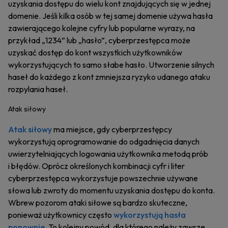
uzyskania dostępu do wielu kont znajdujących się w jednej
domenie. Jeśli kilka osób w tej samej domenie używa hasła
zawierającego kolejne cyfry lub popularne wyrazy, na
przykład „1234” lub „hasło”, cyberprzestępca może
uzyskać dostęp do kont wszystkich użytkowników
wykorzystujących to samo słabe hasło. Utworzenie silnych
haseł do każdego z kont zmniejsza ryzyko udanego ataku
rozpylania haseł.
Atak siłowy
Atak siłowy
ma miejsce, gdy cyberprzestępcy
wykorzystują oprogramowanie do odgadnięcia danych
uwierzytelniających logowania użytkownika metodą prób
i błędów. Oprócz określonych kombinacji cyfr i liter
cyberprzestępca wykorzystuje powszechnie używane
słowa lub zwroty do momentu uzyskania dostępu do konta.
Wbrew pozorom ataki siłowe są bardzo skuteczne,
ponieważ użytkownicy często
wykorzystują hasła
ponownie
. To kolejny powód, dla którego należy zawsze