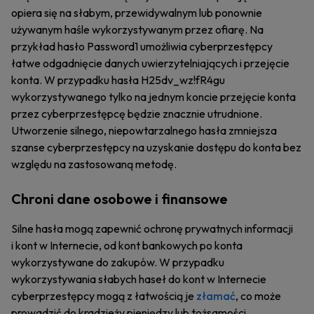
opiera się na słabym, przewidywalnym lub ponownie
używanym haśle wykorzystywanym przez ofiarę. Na
przykład hasło Password1 umożliwia cyberprzestępcy
łatwe odgadnięcie danych uwierzytelniających i przejęcie
konta. W przypadku hasła H25dv_wz!fR4gu
wykorzystywanego tylko na jednym koncie przejęcie konta
przez cyberprzestępcę będzie znacznie utrudnione.
Utworzenie silnego, niepowtarzalnego hasła zmniejsza
szanse cyberprzestępcy na uzyskanie dostępu do konta bez
względu na zastosowaną metodę.
Chroni dane osobowe i finansowe
Silne hasła mogą zapewnić ochronę prywatnych informacji
i kont w Internecie, od kont bankowych po konta
wykorzystywane do zakupów. W przypadku
wykorzystywania słabych haseł do kont w Internecie
cyberprzestępcy mogą z łatwością je
złamać
, co może
prowadzić do kradzieży pieniędzy lub tożsamości