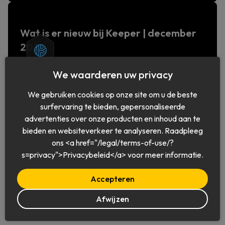
Wat is er nieuw bij Keeper | december
2023
Wat is er nieuw bij Keeper
We waarderen uw privacy
We gebruiken cookies op onze site om u de beste
surfervaring te bieden, gepersonaliseerde
advertenties over onze producten en inhoud aan te
bieden en websiteverkeer te analyseren. Raadpleeg
ons <a href="/legal/terms-of-use/?
Nederlands
s=privacy">Privacybeleid</a> voor meer informatie.
Accepteren
Afwijzen
© 2026 Keeper Security, Inc.