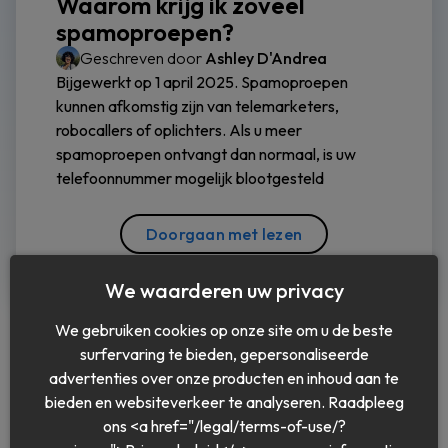
Waarom krijg ik zoveel
spamoproepen?
Geschreven door
Ashley D'Andrea
Bijgewerkt op 1 april 2025. Spamoproepen
kunnen afkomstig zijn van telemarketers,
robocallers of oplichters. Als u meer
spamoproepen ontvangt dan normaal, is uw
telefoonnummer mogelijk blootgesteld
Doorgaan met lezen
We waarderen uw privacy
We gebruiken cookies op onze site om u de beste
surfervaring te bieden, gepersonaliseerde
advertenties over onze producten en inhoud aan te
bieden en websiteverkeer te analyseren. Raadpleeg
ons <a href="/legal/terms-of-use/?
Nederlands