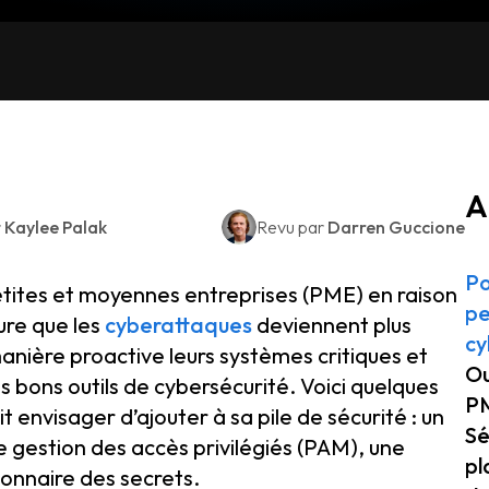
A
r
Kaylee Palak
Revu par
Darren Guccione
Po
etites et moyennes entreprises (PME) en raison
pe
ure que les
cyberattaques
deviennent plus
cy
nière proactive leurs systèmes critiques et
Ou
s bons outils de cybersécurité. Voici quelques
PM
envisager d’ajouter à sa pile de sécurité : un
Sé
e gestion des accès privilégiés (PAM), une
pl
ionnaire des secrets.