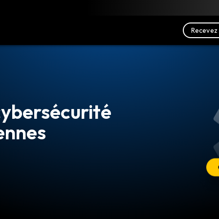
charger
Ressources
Nous contacter
Recevez 
 cybersécurité
yennes