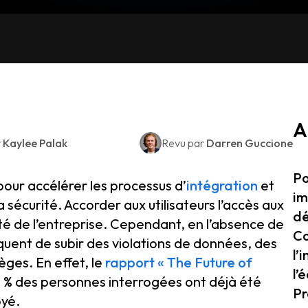
A
r
Kaylee Palak
Revu par
Darren Guccione
Po
our accélérer les processus d’
intégration
et
im
écurité. Accorder aux utilisateurs l’accès aux
dé
vité de l’entreprise. Cependant, en l’absence de
Co
squent de subir des violations de données, des
l’
ges. En effet, le
rapport « The Future of
l’
 % des personnes interrogées ont déjà été
Pr
oyé.