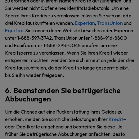
zu eröffnen oder in Ihrem Namen Kredite aufzunehmen, und
Sie werden nicht Opfer eines Identitätsdiebstahls. Um eine
Sperre Ihres Kredits zu veranlassen, müssen Sie sich an
jede
drei Kreditauskunfteien wenden:
Experian
,
TransUnion
und
Equifax
. Sie können deren Website besuchen oder Experian
unter 1-888-397-3742, TransUnion unter 1-888-916-8800
und Equifax unter 1-888-298-0045 anrufen, um eine
Kreditsperre zu veranlassen. Wenn Sie Ihren Kredit wieder
entsperren möchten, wenden Sie
sich
erneut an jede der drei
Kreditauskunfteien, da der Kredit so lange gesperrt bleibt,
bis Sie ihn wieder freigeben.
6. Beanstanden Sie betrügerische
Abbuchungen
Um die Chance auf eine Rückerstattung Ihres Geldes zu
erhöhen, melden Sie sämtliche Belastungen Ihrer
Kredit
–
oder Debitkarte umgehend und bestreiten Sie diese. Je
früher Sie betrügerische Abbuchungen anfechten, desto