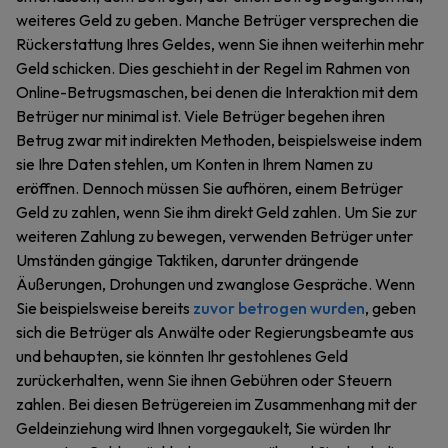
weiteres Geld zu geben. Manche Betrüger versprechen die
Rückerstattung Ihres Geldes, wenn Sie ihnen weiterhin mehr
Geld schicken. Dies geschieht in der Regel im Rahmen von
Online-Betrugsmaschen, bei denen die Interaktion mit dem
Betrüger nur minimal ist. Viele Betrüger begehen ihren
Betrug zwar mit indirekten Methoden, beispielsweise indem
sie Ihre Daten stehlen, um Konten in Ihrem Namen zu
eröffnen. Dennoch müssen Sie aufhören, einem Betrüger
Geld zu zahlen, wenn Sie ihm direkt Geld zahlen. Um Sie zur
weiteren Zahlung zu bewegen, verwenden Betrüger unter
Umständen gängige Taktiken, darunter drängende
Äußerungen, Drohungen und zwanglose Gespräche. Wenn
Sie beispielsweise bereits
zuvor betrogen wurden
, geben
sich die Betrüger als Anwälte oder Regierungsbeamte aus
und behaupten, sie könnten Ihr gestohlenes Geld
zurückerhalten, wenn Sie ihnen Gebühren oder Steuern
zahlen. Bei diesen Betrügereien im Zusammenhang mit der
Geldeinziehung wird Ihnen vorgegaukelt, Sie würden Ihr