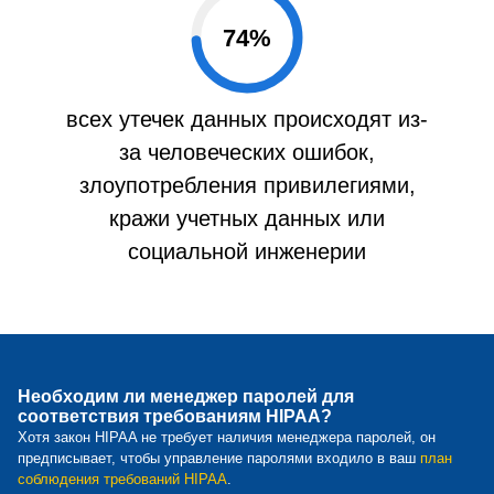
74
%
всех утечек данных происходят из-
за человеческих ошибок,
злоупотребления привилегиями,
кражи учетных данных или
социальной инженерии
Необходим ли менеджер паролей для
соответствия требованиям HIPAA?
Хотя закон HIPAA не требует наличия менеджера паролей, он
предписывает, чтобы управление паролями входило в ваш
план
соблюдения требований HIPAA
.