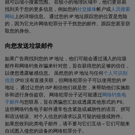
就可以缩小搜索范围。 在较小的地理区域中，他们更容易
找到关于您的更多信息，例如您的
社交媒体
帐户或
人员搜索
网站
上的详细信息。 通过您的 IP 地址跟踪您的位置是危险
的，因为它允许网络犯罪分子干扰您的邮件、跟踪您甚至窃
取您的身份。
向您发送垃圾邮件
如果广告商找到您的 IP 地址，他们可能会通过涌入的垃圾
邮件和网络钓鱼诈骗来针对您，旨在获得您的足够的信任，
以便您透露敏感信息。 虽然您的 IP 地址与任何
个人可识别
信息
(PII) 没有直接关联，但网络犯罪分子可以使用您的 IP
地址， 通过让您的 ISP 相信他们就是您，来帮助他们实施欺
诈和进行身份盗窃。 网络犯罪分子还可能通过
网络钓鱼电
子邮件
与您联系，旨在诱骗您汇款或透露其他形式的 PII。
这些网络钓鱼电子邮件通常包含紧急或威胁性的语言、拼写
和语法错误、对个人信息的请求以及可疑的链接或附件。
如果您收到此类电子邮件，请不要与它们互动 – 它们可能来
自试图入侵您的设备的网络犯罪分子。