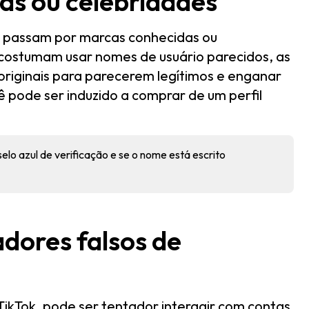
cas ou celebridades
se passam por marcas conhecidas ou
s costumam usar nomes de usuário parecidos, as
 originais para parecerem legítimos e enganar
ê pode ser induzido a comprar de um perfil
elo azul de verificação e se o nome está escrito
dores falsos de
ikTok, pode ser tentador interagir com contas