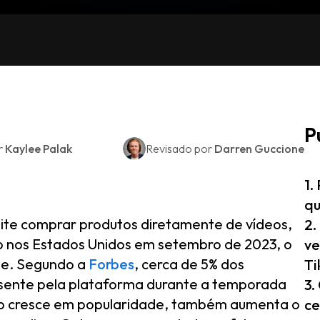
P
r
Kaylee Palak
Revisado por
Darren Guccione
1.
qu
ite comprar produtos diretamente de vídeos,
2.
ado nos Estados Unidos em setembro de 2023, o
ve
de. Segundo a
Forbes
, cerca de 5% dos
Ti
ente pela plataforma durante a temporada
3.
hop cresce em popularidade, também aumenta o
ce