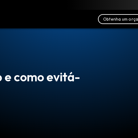
xar
Recursos
Fale conosco
Obtenha um orç
p e como evitá-