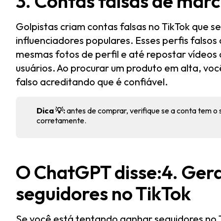
3. Contas falsas de mar
Golpistas criam contas falsas no TikTok que 
influenciadores populares. Esses perfis falso
mesmas fotos de perfil e até repostar vídeos
usuários. Ao procurar um produto em alta, voc
falso acreditando que é confiável.
Dica 💡:
antes de comprar, verifique se a conta tem o s
corretamente.
O ChatGPT disse:4. Gera
seguidores no TikTok
Se você está tentando ganhar seguidores no T