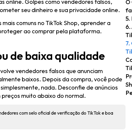
s online. Golpes como vendedores falsos,
O 
ometer seu dinheiro e sua privacidade online.
fa
5.
s mais comuns no TikTok Shop, aprender a
6.
e proteger ao comprar pela plataforma.
Ti
7.
Ti
 ou de baixa qualidade
Co
Ti
nvolve vendedores falsos que anunciam
Pr
almente baixos. Depois da compra, você pode
S
, simplesmente, nada. Desconfie de anúncios
Pe
 preços muito abaixo do normal.
edores com selo oficial de verificação do TikTok e boa