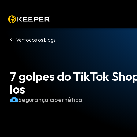
Plataforma
Soluções
Preços
Bai
Ver todos os blogs
7 golpes do TikTok Sho
los
Segurança cibernética