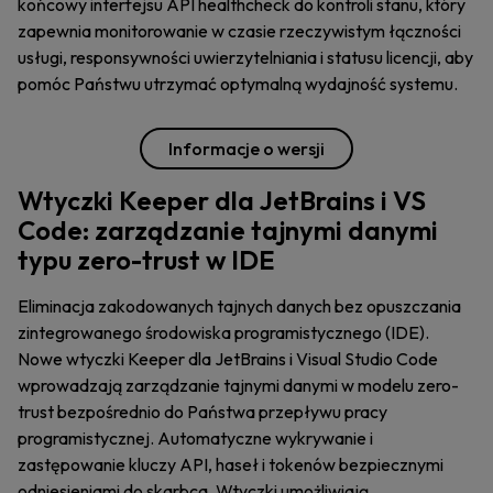
końcowy interfejsu API healthcheck do kontroli stanu, który
zapewnia monitorowanie w czasie rzeczywistym łączności
usługi, responsywności uwierzytelniania i statusu licencji, aby
pomóc Państwu utrzymać optymalną wydajność systemu.
Informacje o wersji
Wtyczki Keeper dla JetBrains i VS
Code: zarządzanie tajnymi danymi
typu zero-trust w IDE
Eliminacja zakodowanych tajnych danych bez opuszczania
zintegrowanego środowiska programistycznego (IDE).
Nowe wtyczki Keeper dla JetBrains i Visual Studio Code
wprowadzają zarządzanie tajnymi danymi w modelu zero-
trust bezpośrednio do Państwa przepływu pracy
programistycznej. Automatyczne wykrywanie i
zastępowanie kluczy API, haseł i tokenów bezpiecznymi
odniesieniami do skarbca. Wtyczki umożliwiają