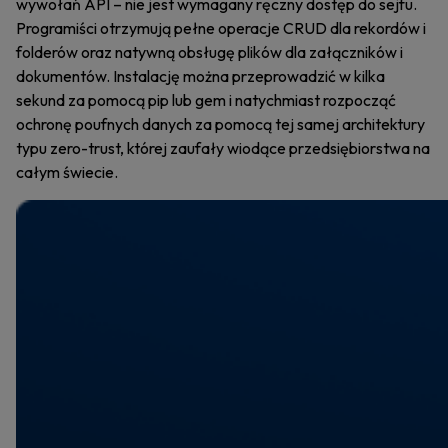
wywołań API – nie jest wymagany ręczny dostęp do sejfu.
Programiści otrzymują pełne operacje CRUD dla rekordów i
folderów oraz natywną obsługę plików dla załączników i
dokumentów. Instalację można przeprowadzić w kilka
sekund za pomocą pip lub gem i natychmiast rozpocząć
ochronę poufnych danych za pomocą tej samej architektury
typu zero-trust, której zaufały wiodące przedsiębiorstwa na
całym świecie.