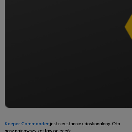
Keeper Commander
jest nieustannie udoskonalany. Oto
nasz najnowszy zestaw poleceń: