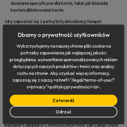
działania specyficzne dla konta, takie jak blokada
konta/odblokowanie konta
Aby zapoznać się z pełną listą aktualizacji Keeper
Commander, zapraszamy na stronę
Informacje o wydaniu
.
Dbamy o prywatność użytkowników
Wykorzystujemy na naszej stronie pliki cookie na
potrzeby zapewnienia jak najlepszej jakości
przeglądania, wyświetlania spersonalizowanych reklam
dotyczących naszych produktów i treści oraz analizy
Rachel Gessner
ruchu na stronie. Aby uzyskać więcej informacji,
Rachel Gessner is a Product Manager and contributing
zapoznaj się z naszą <a href="/legal/terms-of-use/?
writer for Keeper Security. Leading documentation and
s=privacy">polityką prywatności</a>.
video content for Keeper’s Product Team, Rachel helps drive
product updates and new features from inception to launch.
Zatwierdź
She leverages both her thorough product knowledge and
communication skills to deliver Keeper’s technical content to
Odrzuć
end-users, in a digestible, friendly way. Rachel holds a
bachelor’s degree in Communication from San Diego State