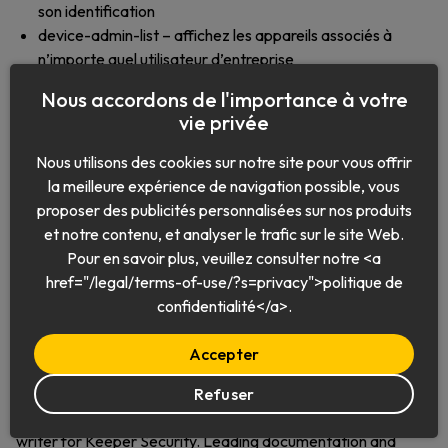
son identification
device-admin-list – affichez les appareils associés à
n’importe quel utilisateur d’entreprise
device-admin-action – effectuez des actions
Nous accordons de l'importance à votre
d’administration sur l’appareil d’un utilisateur, telles que la
vie privée
déconnexion, la suppression, le verrouillage, le
déverrouillage ou des actions spécifiques au compte,
Nous utilisons des cookies sur notre site pour vous offrir
telles que le verrouillage/déverrouillage de compte
la meilleure expérience de navigation possible, vous
proposer des publicités personnalisées sur nos produits
Pour obtenir la liste complète des nouveautés de Keeper
et notre contenu, et analyser le trafic sur le site Web.
Commander, consultez nos
notes de mise à jour
.
Pour en savoir plus, veuillez consulter notre <a
href="/legal/terms-of-use/?s=privacy">politique de
confidentialité</a>.
Accepter
Rachel Gessner
Refuser
Rachel Gessner is a Product Manager and contributing
writer for Keeper Security. Leading documentation and