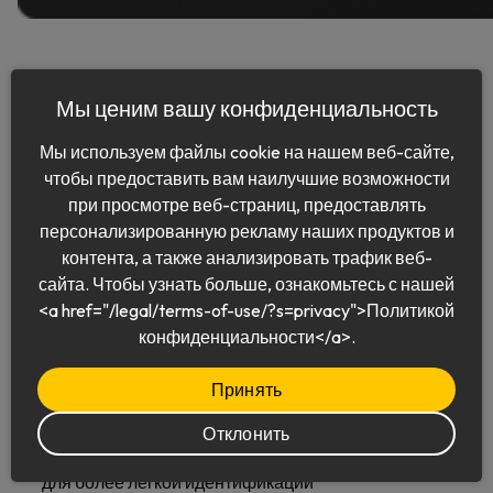
Keeper Commander
постоянно совершенствуется. Вот
наш последний набор новых команд:
Мы ценим вашу конфиденциальность
Команды управления устройствами
— комплексные
Мы используем файлы cookie на нашем веб-сайте,
возможности управления устройствами как для
чтобы предоставить вам наилучшие возможности
отдельных пользователей, так и для корпоративных
при просмотре веб-страниц, предоставлять
администраторов.
персонализированную рекламу наших продуктов и
контента, а также анализировать трафик веб-
device-list — просмотр списка устройств, связанных с
сайта. Чтобы узнать больше, ознакомьтесь с нашей
вашей учетной записью
<a href="/legal/terms-of-use/?s=privacy">Политикой
device-action — выполнение действий на ваших
конфиденциальности</a>.
устройствах, таких как выход из системы, удаление,
привязка, отвязка, блокировка учетной записи,
Принять
разблокировка учетной записи, блокировка или
разблокировка
Отклонить
device-rename — переименование ваших устройств
для более легкой идентификации