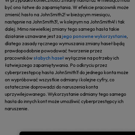
W przypadku konieczności zmiany hasła raz w miesiącu musi
być ono łatwe do zapamiętania. W efekcie pracownik może
zmienić hasło na JohnSmith2! w bieżącym miesiącu,
następnie na JohnSmith3!, w kolejnym na JohnSmith4! i tak
dalej. Mimo niewielkiej zmiany tego samego hasła takie
działanie uznawane jest za
jego ponowne wykorzystanie
,
dlatego zasady ręcznego wymuszania zmiany haseł będą
prawdopodobnie powodować tworzenie przez
pracowników
słabych haseł
wyłącznie na potrzeby ich
łatwiejszego zapamiętywania. Po odkryciu przez
cyberprzestępcę hasła JohnSmith1! do jednego konta może
on wypróbować wszystkie odmiany i kolejne cyfry, co
ostatecznie doprowadzi do naruszenia konta
uprzywilejowanego. Wykorzystanie odmiany tego samego
hasła do innych kont może umożliwić cyberprzestępcy ich
naruszenie.