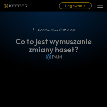
Blog
Partnerzy
Polski (PL)
Logowanie
Logowanie
Zobacz wszystkie blogi
Co to jest wymuszanie
zmiany haseł?
PAM