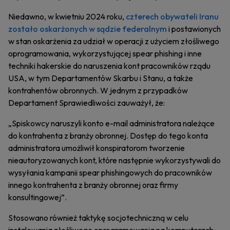
Niedawno, w kwietniu 2024 roku,
czterech obywateli Iranu
zostało oskarżonych w sądzie federalnym
i postawionych
w stan oskarżenia za udział w operacji z użyciem złośliwego
oprogramowania, wykorzystującej spear phishing i inne
techniki hakerskie do naruszenia kont pracowników rządu
USA, w tym Departamentów Skarbu i Stanu, a także
kontrahentów obronnych. W jednym z przypadków
Departament Sprawiedliwości zauważył, że:
„Spiskowcy naruszyli konto e-mail administratora należące
do kontrahenta z branży obronnej. Dostęp do tego konta
administratora umożliwił konspiratorom tworzenie
nieautoryzowanych kont, które następnie wykorzystywali do
wysyłania kampanii spear phishingowych do pracowników
innego kontrahenta z branży obronnej oraz firmy
konsultingowej”.
Stosowano również taktykę socjotechniczną w celu