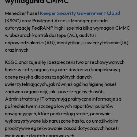
wymagania CMMC
Menedżer haseł
Keeper Security Government Cloud
(KSGC) oraz Privileged Access Manager posiada
autoryzację FedRAMP High i spełnia kilka wymagań CMMC
w obszarach kontroli dostępu (AC), audytu i
odpowiedzialności (AU), identyfikacji i uwierzytelniania (IA)
oraz innych.
KSGC analizuje siłę i bezpieczeństwo przechowywanych
haseł w całej organizacji oraz dostarcza kompleksową
ocenę ryzyka dla poszczególnych danych
uwierzytelniających, jak również ogólną higienę haseł
zarówno organizacji, jak i poszczególnych osób.
Administratorzy IT otrzymują praktyczne informacje za
pośrednictwem szczegółowych raportów i pulpitów
nawigacyjnych, które podkreślają słabe, ponownie
wykorzystywane lub naruszone hasła, co umożliwia im
proaktywne egzekwowanie zasad dotyczących haseł i
inicjowanie działań naprawczych.