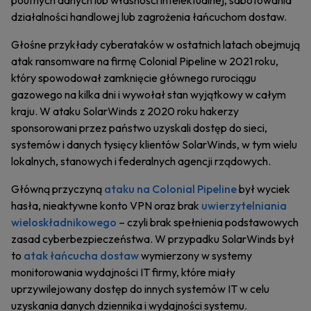
poufnych danych lub własności intelektualnej, sabotowania
działalności handlowej lub zagrożenia łańcuchom dostaw.
Głośne przykłady cyberataków w ostatnich latach obejmują
atak ransomware na firmę Colonial Pipeline w 2021 roku,
który spowodował zamknięcie głównego rurociągu
gazowego na kilka dni i wywołał stan wyjątkowy w całym
kraju. W ataku SolarWinds z 2020 roku hakerzy
sponsorowani przez państwo uzyskali dostęp do sieci,
systemów i danych tysięcy klientów SolarWinds, w tym wielu
lokalnych, stanowych i federalnych agencji rządowych.
Główną przyczyną
ataku na Colonial Pipeline
był wyciek
hasła, nieaktywne konto VPN oraz brak
uwierzytelniania
wieloskładnikowego
– czyli brak spełnienia podstawowych
zasad cyberbezpieczeństwa. W przypadku SolarWinds był
to
atak łańcucha dostaw
wymierzony w systemy
monitorowania wydajności IT firmy, które miały
uprzywilejowany dostęp do innych systemów IT w celu
uzyskania danych dziennika i wydajności systemu.