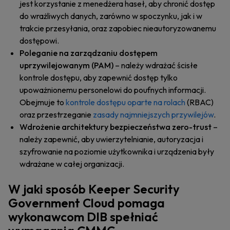
jest korzystanie z menedżera haseł, aby chronić dostęp
do wrażliwych danych, zarówno w spoczynku, jak i w
trakcie przesyłania, oraz zapobiec nieautoryzowanemu
dostępowi.
Poleganie na zarządzaniu dostępem
uprzywilejowanym (PAM)
– należy wdrażać ścisłe
kontrole dostępu, aby zapewnić dostęp tylko
upoważnionemu personelowi do poufnych informacji.
Obejmuje to
kontrole dostępu oparte na rolach
(RBAC)
oraz przestrzeganie
zasady najmniejszych przywilejów
.
Wdrożenie architektury bezpieczeństwa zero-trust
–
należy zapewnić, aby uwierzytelnianie, autoryzacja i
szyfrowanie na poziomie użytkownika i urządzenia były
wdrażane w całej organizacji.
W jaki sposób Keeper Security
Government Cloud pomaga
wykonawcom DIB spełniać