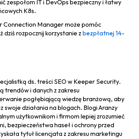
nić zespołom IT i DevOps bezpieczny i łatwy
ńcowych K8s.
eper Connection Manager może pomóc
ż dziś rozpocznij korzystanie z
bezpłatnej 14-
ecjalistką ds. treści SEO w Keeper Security.
ą trendów i danych z zakresu
erwanie pogłębiającą wiedzę branżową, aby
 swoje działania na blogach. Blogi Aranzy
lnym użytkownikom i firmom lepiej zrozumieć
i, bezpieczeństwa haseł i ochrony przed
skała tytuł licencjata z zakresu marketingu