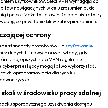
owaniem użytkowników. Sieci VPN wymagają od
lpitów nawigacyjnych w celu zrozumienia, do
ią i po co. Może to sprawić, że administratorzy
powodujące powstanie luk w zabezpieczeniach.
czającej ochrony
czne standardy protokołów lub
szyfrowanie
ież danych firmowych nawet wtedy, gdy
re z najlepszych sieci VPN regularnie
re cyberprzestępcy mogą łatwo wykorzystać.
rawki oprogramowania dla tych luk
 pewne ryzyko.
 skali w środowisku pracy zdalnej
ypadku sporadycznego uzyskiwania dostępu