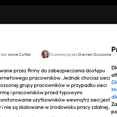
P
rzez
Anne Cutler
Oceniony przez
Darren Guccione
Dl
wane przez firmy do zabezpieczania dostępu
al
ternetowego pracowników. Jednak chociaż sieci
Dl
oszonej grupy pracowników w przypadku sieci
Ma
 firmę i pracowników przed typowymi
dl
monitorowanie użytkowników wewnątrz sieci jest
Za
i nie są skalowane w środowisku pracy zdalnej.
po