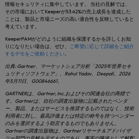
情報セキュリティに集中しています。 当社の見解では、
その市場においてKeeperが53.42%の売上成長を達成した
ことは、製品と市場ニーズの高い適合性を反映していると
考えています。
KeeperPAMがどのように組織を保護するかを詳しくお知
りになりたい場合は、ぜひ、
ご希望に応じて詳細をご紹介
するデモをご依頼ください
。
出典: Gartner、マーケットシェア分析「2025年世界セキ
ュリティソフトウェア」、Rahul Yadav、Deepali、2026
年5月11日、G00846661。
GARTNERは、Gartner, Inc.およびその関連会社の商標で
す。
Gartnerは、自社の調査出版物に記載されたベンダ
ー、製品、またはサービスを推奨するものではなく、技術
利用者に対し、最高評価または特定の称号を持つベンダー
のみを選択するよう助言するものでもありません。
Gartnerの調査出版物は、Gartnerリサーチ＆アドバイザ
リー部門の見解を示すものであり、事実の陳述として解釈