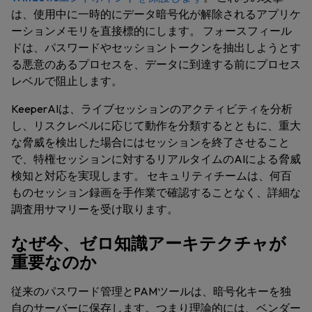
は、使用中に一時的にデータ暗号化が解除されるアプリケ
ーションメモリを直接標的にします。 フォースフィール
ドは、パスワードやセッショントークンを抽出しようとす
る悪意のあるプロセスを、データに到達する前にプロセス
レベルで阻止します。
KeeperAIは、ライブセッションのアクティビティを分析
し、リスクレベルに応じて動作を分類するとともに、重大
な脅威を検出した場合にはセッションを終了させること
で、特権セッションに対するリアルタイムのAIによる脅威
検知と対応を実現します。 セキュリティチームは、何百
ものセッション録画を手作業で確認することなく、詳細な
調査用サマリーを受け取ります。
なぜ今、ゼロ知識アーキテクチャが
重要なのか
従来のパスワード管理とPAMツールは、暗号化キーを独
自のサーバーに保存します。つまり理論的には、ベンダー