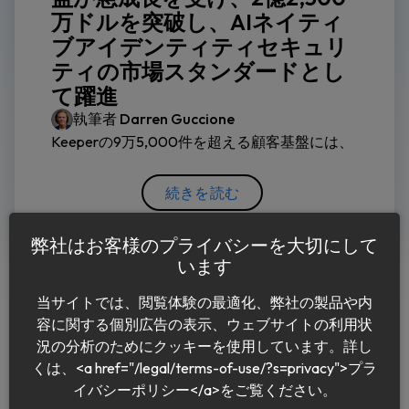
万ドルを突破し、AIネイティ
ブアイデンティティセキュリ
ティの市場スタンダードとし
て躍進
執筆者
Darren Guccione
Keeperの9万5,000件を超える顧客基盤には、
続きを読む
弊社はお客様のプライバシーを大切にして
います
当サイトでは、閲覧体験の最適化、弊社の製品や内
容に関する個別広告の表示、ウェブサイトの利用状
況の分析のためにクッキーを使用しています。詳し
くは、<a href="/legal/terms-of-use/?s=privacy">プラ
日本語
イバシーポリシー</a>をご覧ください。