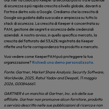
Gartner ha collocato Keeper al secondo posto tra le aziende
di sicurezza a più rapida crescita a livello globale, davanti a
Fortra e dietro solo a Google. Crediamo che la crescita di
Google sia guidata dalla sua scala e ampiezza su tutto lo
stack di sicurezza. La crescita di Keeper è concentrata su
PAM, gestione dei segreti e sicurezza delle credenziali
aziendali. A nostro avviso, in quello specifico mercato, la
crescita del fatturato del 53,42% registrata da Keeper
riflette una forte corrispondenza tra prodotto e mercato.
Vuoi vedere come KeeperPAM può proteggere la tua
organizzazione?
Richiedi una demo personalizzata
.
Fonte: Gartner, Market Share Analysis: Security Software,
Worldwide, 2025, Rahul Yadav and Deepali, 11 maggio
2026, G00846661.
GARTNER è un marchio di Gartner, Inc. e/o delle sue
affiliate.
Gartner non promuove alcun fornitore, prodotto
o servizio descritto nelle sue pubblicazioni di ricerca e non