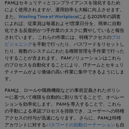
PAMはセキュリティとコンプライアンスを強化するため
によく使用されますが、運用効率も大幅に向上させます。
また、
Wasting Time at Workplace
による2025年の調査
によれば、従業員は毎週およそ1営業日分を、簡単に自動
化できる反復的かつ手作業のタスクに費やしていると報告
されています。 これらの作業には、特権アクセスの
プロ
ビジョニング
を手動で行ったり、パスワードをリセットし
たり、複数のシステムにわたる権限管理を手作業で行った
りすることが含まれます。 PAMソリューションはこれら
のプロセスを自動化することにより、ITチームとセキュリ
ティチームがより価値の高い作業に集中できるようにしま
す。
PAMは、ロールや職務機能などの事前定義されたポリシ
ーに基づいて権限を自動的に割り当てることで、オペレー
ションを効率化します。 PAMを導入することで、これら
の手動による承認プロセスを排除でき、ユーザーへの特権
アクセスの付与が迅速になります。 さらに、PAMは特権
アカウントに対する
パスワードの自動ローテーション
も自