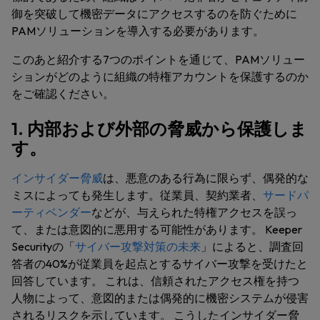
御を突破して機密データにアクセスするのを防ぐために
PAMソリューションを導入する必要があります。
このあと紹介する7つのポイントを通じて、PAMソリュー
ションがどのように組織の特権アカウントを保護するのか
をご確認ください。
1. 内部および外部の脅威から保護しま
す。
インサイダー脅威
は、悪意のある行為に限らず、偶発的な
ミスによっても発生します。従業員、契約業者、
サードパ
ーティベンダー
などが、与えられた特権アクセスを誤っ
て、または意図的に悪用する可能性があります。 Keeper
Securityの「
サイバー攻撃対策の未来
」によると、調査回
答者の40%が従業員を起点とするサイバー攻撃を受けたと
回答しています。 これは、信頼されたアクセス権を持つ
人物によって、意図的または偶発的に機密システムが侵害
されるリスクを示しています。 こうしたインサイダー脅