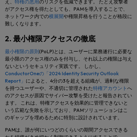
え、
特権の悪用
のリスクを低減できます。 たとえ攻撃者
がアクセス権を得たとしても、PAMを導入することで、
ネットワーク内での
横展開
や権限昇格を行うことが格段に
難しくなります。
2. 最小権限アクセスの徹底
最小権限の原則
(PoLP)とは、ユーザーに業務遂行に必要な
最小限のアクセス権のみを付与し、それ以上の権限は与え
ないというセキュリティ実践です。 しかし、
ConductorOneの「2024 Identity Security Outlook
Report」
によると、4分の3を超える組織が、過剰な権限
を持つユーザーや、不適切に管理された
特権アカウント
へ
のアクセスが原因でサイバー攻撃を受けたと報告されてい
ます。 これは、特権アクセスを効果的に管理できないと
いう広範な失敗を示しており、PAMソリューションはこ
のギャップを埋めるために特別に設計されています。
PAMは、誰が何にいつどのくらいの期間アクセスできる