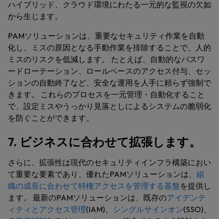
ハイブリッド、クラウド環境にわたる一元的な監視の欠如
から生じます。
PAMソリューションは、重要なセキュリティ作業を自動
化し、ミスの原因となる手動作業を排除することで、人的
ミスのリスクを低減します。 たとえば、自動的なパスワ
ードローテーション、ロールベースのアクセス付与、セッ
ションの自動終了など、安全な運用を人手に頼らず強制で
きます。 これらのプロセスを一元管理・自動化すること
で、設定ミスやうっかり見落としによるシステムの脆弱化
を防ぐことができます。
7. ビジネスに合わせて拡張します。
さらに、拡張性は現代のセキュリティインフラ構築におい
て重要な要素であり、優れたPAMソリューションは、
組
織の成長に合わせて特権アクセスを管理する基盤
を提供し
ます。 最新のPAMソリューションは、既存の
アイデンテ
ィティとアクセス管理
(IAM)、
シングルサインオン
(SSO)、