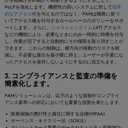
かを組織がきめ細かく制御できるようにすることで、
PoLPを強化します。 機密性の高いシステムに対して
恒常
的なアクセス権
を与えるのではなく、PAMは職務に基づ
いてアクセス権を付与するロールベースのポリシーをサポ
ートします。 さらに、
ジャストインタイム
(JIT) アクセス
などの機能により、必要なときにのみ一時的に特権を付与
し、作業が完了すると自動的にその権限を取り消すことが
できます。 これらの制御は、横方向の移動のリスクを軽
減し、不必要な露出を最小限に抑え、ユーザーが不要にな
ったアクセスを保持しないようにするのに役立ちます。
3. コンプライアンスと監査の準備を
簡素化します。
PAMソリューションは、以下のような規制やコンプライ
アンス基準への対応においても重要な役割を果たします。
医療保険の携行性と責任に関する法律(HIPAA)
サーベンス・オクスリー法（SOX法）
クレジットカード業界のデータセキュリティ基準(PCI-