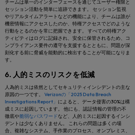
チームは単一のインターフェースを通じてユーザー権限と
セッション活動を簡単に追跡できます。 セッション監視
やリアルタイムアラートなどの機能により、チームは誰が
機密情報にアクセスしたのか、特権アクセスでどのような
行動をとるのかを常に把握できます。 すべての特権アク
ティビティはログに記録され、安全に保管されるため、コ
ンプライアンス要件の遵守を支援するとともに、問題が深
刻化する前に脅威を能動的に検出することが可能になりま
す。
6. 人的ミスのリスクを低減
人為的ミスは依然としてセキュリティインシデントの主な
原因の一つです。
Verizonの「2025 Data Breach
Investigations Report」
によると、データ侵害の30%は構
成ミスに起因しています。 他にも、認証情報の管理の不
徹底や
脆弱なパスワード
など、人的ミスに起因するインシ
デントは少なくありません。 これらの問題は多くの場
合、複雑なシステム、手作業のプロセス、オンプレミス、