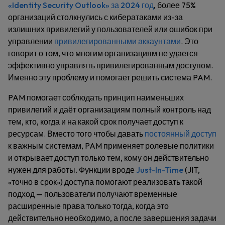
«Identity Security Outlook» за 2024 год
, более 75%
организаций столкнулись с кибератаками из-за
излишних привилегий у пользователей или ошибок при
управлении
привилегированными аккаунтами
. Это
говорит о том, что многим организациям не удается
эффективно управлять привилегированным доступом.
Именно эту проблему и помогает решить система PAM.
PAM помогает соблюдать принцип наименьших
привилегий и даёт организациям полный контроль над
тем, кто, когда и на какой срок получает доступ к
ресурсам. Вместо того чтобы давать
постоянный доступ
к важным системам, PAM применяет ролевые политики
и открывает доступ только тем, кому он действительно
нужен для работы. Функции вроде
Just-In-Time
(JIT,
«точно в срок») доступа помогают реализовать такой
подход — пользователи получают временные
расширенные права только тогда, когда это
действительно необходимо, а после завершения задачи