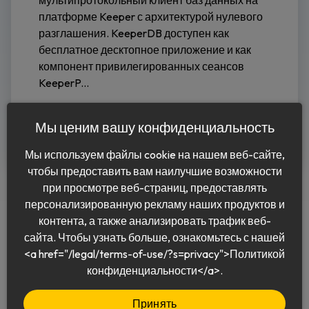
мультипротокольный клиент баз данных на
платформе Keeper с архитектурой нулевого
разглашения. KeeperDB доступен как
бесплатное десктопное приложение и как
компонент привилегированных сеансов
KeeperP...
Читать дальше
Мы ценим вашу конфиденциальность
Мы используем файлы cookie на нашем веб-сайте,
чтобы предоставить вам наилучшие возможности
при просмотре веб-страниц, предоставлять
персонализированную рекламу наших продуктов и
контента, а также анализировать трафик веб-
сайта. Чтобы узнать больше, ознакомьтесь с нашей
<a href="/legal/terms-of-use/?s=privacy">Политикой
Pусский
конфиденциальности</a>.
Принять