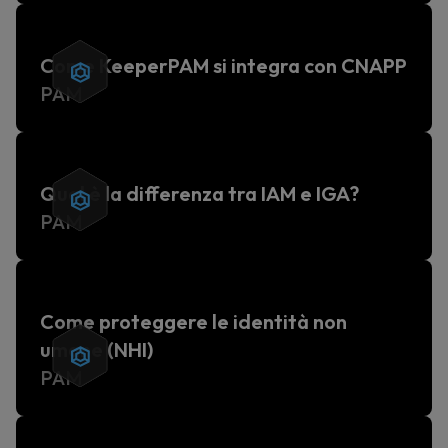
Come KeeperPAM si integra con CNAPP
PAM
Qual è la differenza tra IAM e IGA?
PAM
Come proteggere le identità non
umane (NHI)
PAM