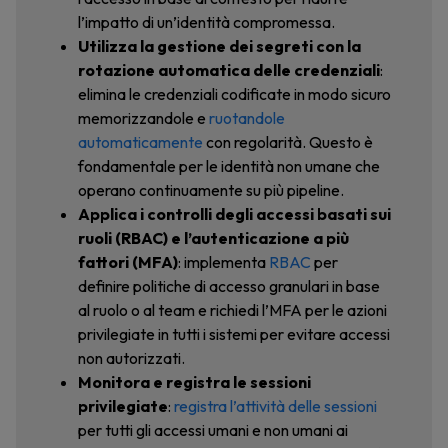
l’impatto di un’identità compromessa.
Utilizza la gestione dei segreti con la
rotazione automatica delle credenziali
:
elimina le credenziali codificate in modo sicuro
memorizzandole e
ruotandole
automaticamente
con regolarità. Questo è
fondamentale per le identità non umane che
operano continuamente su più pipeline.
Applica i controlli degli accessi basati sui
ruoli (RBAC) e l’autenticazione a più
fattori (MFA)
: implementa
RBAC
per
definire politiche di accesso granulari in base
al ruolo o al team e richiedi l’MFA per le azioni
privilegiate in tutti i sistemi per evitare accessi
non autorizzati.
Monitora e registra le sessioni
privilegiate
:
registra l’attività delle sessioni
per tutti gli accessi umani e non umani ai