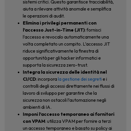
sistemi critici. Questo garantisce tracciabilità,
aiuta a rilevare attività anomale e semplifica
le operazioni di audit.
Elimina i privilegi permanenti con
l’accesso Just-in-Time (JIT)
: fornisci
l’accesso e revocalo automaticamente una
volta completato un compito. L’accesso JIT
riduce significativamente la finestra di
opportunità per gli hacker informatici e
supporta la sicurezza zero-trust.
Integra la sicurezza delle identità nel
CI/CD
: incorpora
la gestione dei segreti
e i
controlli degli accessi direttamente nei flussi di
lavoro di sviluppo per garantire che la
sicurezza non ostacoli l’automazione negli
ambienti di IA.
Imponi l’accesso temporaneo ai fornitori
con VPAM
: utilizza VPAM per fornire a terzi
un accesso temporaneo e basato su policy ai