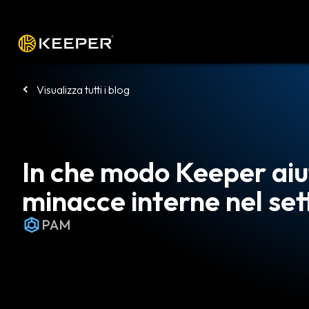
Piattaforma
Soluzioni
Prezzi
Sca
Visualizza tutti i blog
In che modo Keeper aiut
minacce interne nel set
PAM