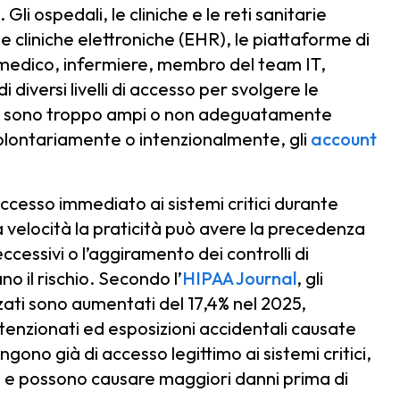
 Gli ospedali, le cliniche e le reti sanitarie
le cliniche elettroniche (EHR), le piattaforme di
i medico, infermiere, membro del team IT,
diversi livelli di accesso per svolgere le
sso sono troppo ampi o non adeguatamente
nvolontariamente o intenzionalmente, gli
account
accesso immediato ai sistemi critici durante
alta velocità la praticità può avere la precedenza
eccessivi o l’aggiramento dei controlli di
o il rischio. Secondo l’
HIPAA Journal
, gli
zati sono aumentati del 17,4% nel 2025,
intenzionati ed esposizioni accidentali causate
gono già di accesso legittimo ai sistemi critici,
vare e possono causare maggiori danni prima di