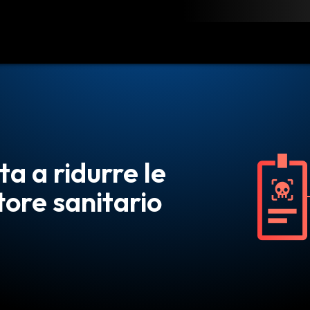
rica
Risorse
Contattaci
a a ridurre le
tore sanitario