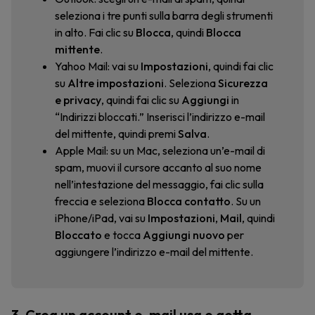
seleziona i tre punti sulla barra degli strumenti
in alto. Fai clic su
Blocca
, quindi
Blocca
mittente
.
Yahoo Mail: vai su
Impostazioni
, quindi fai clic
su
Altre impostazioni
. Seleziona
Sicurezza
e privacy
, quindi fai clic su
Aggiungi
in
“Indirizzi bloccati.” Inserisci l’indirizzo e-mail
del mittente, quindi premi
Salva
.
Apple Mail: su un Mac, seleziona un’e-mail di
spam, muovi il cursore accanto al suo nome
nell’intestazione del messaggio, fai clic sulla
freccia e seleziona
Blocca contatto
. Su un
iPhone/iPad, vai su
Impostazioni
,
Mail
, quindi
Bloccato
e tocca
Aggiungi nuovo
per
aggiungere l’indirizzo e-mail del mittente.
3. Crea un account e-mail usa e getta