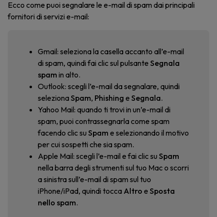
Ecco come puoi segnalare le e-mail di spam dai principali
fornitori di servizi e-mail:
Gmail: seleziona la casella accanto all’e-mail
di spam, quindi fai clic sul pulsante
Segnala
spam
in alto.
Outlook: scegli l’e-mail da segnalare, quindi
seleziona
Spam
,
Phishing
e
Segnala
.
Yahoo Mail: quando ti trovi in un’e-mail di
spam, puoi contrassegnarla come spam
facendo clic su
Spam
e selezionando il motivo
per cui sospetti che sia spam.
Apple Mail: scegli l’e-mail e fai clic su
Spam
nella barra degli strumenti sul tuo Mac o scorri
a sinistra sull’e-mail di spam sul tuo
iPhone/iPad, quindi tocca
Altro
e
Sposta
nello spam
.