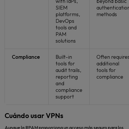
with IdPs,
beyond basic
SIEM
authenticatio
platforms,
methods
DevOps
tools and
PAM
solutions
Compliance
Built-in
Often require
tools for
additional
audit trails,
tools for
reporting
compliance
and
compliance
support
Cuándo usar VPNs
Aunque la RPAM proporciona un acceso más seguro para los