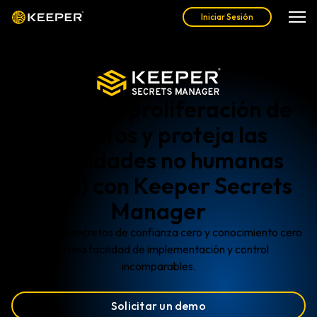
Iniciar Sesión
Elimine la proliferación de
secretos y proteja las
identidades no humanas
(NHIs) con Keeper Secrets
Manager
Gestión de secretos de confianza cero y conocimiento cero
con una facilidad de implementación y control
incomparables.
Solicitar un demo