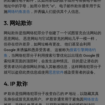
的欺骗性电子邮件，比如用形似的数字或符号替换电子邮件
地址中的字母，如用 0 替代 “o”。 电子邮件欺诈通常用于实
施
网络钓鱼攻击
，并诱骗人们提供其个人信息。
3. 网站欺诈
网站欺诈是指网络犯罪分子创建了一个试图冒充合法网站的
恶意网站。 恶意网站与它试图冒充的网站几乎一模一样，
但存在些许差异，如网址略有更改。 他们甚至会利用
Google 来诱骗和愚弄受害者。 这被称为
搜索引擎网络钓
鱼
，当网络犯罪分子利用搜索引擎优化以出现在 Google 搜
索结果页面的顶部时，会发生这种情况。 目的是让潜在的
受害者访问虚假网站并输入其敏感信息，这样网络犯罪分子
就可以盗窃此类信息或使用
恶意软件
感染受害者的设备。
4. IP 欺诈
IP 欺诈是指网络犯罪分子改变自己的 IP 地址，以隐藏其真
实身份或冒充其他用户。 IP 欺诈通常用于避免因
网络攻击
被抓，并绕过 IP 黑名单，以获取对网络未经授权的访问。