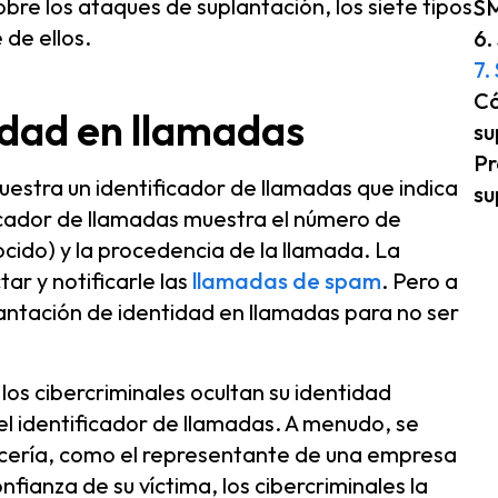
re los ataques de suplantación, los siete tipos
S
de ellos.
6.
7.
Có
idad en llamadas
su
Pr
uestra un identificador de llamadas que indica
su
ificador de llamadas muestra el número de
ocido) y la procedencia de la llamada. La
ar y notificarle las
llamadas de spam
. Pero a
lantación de identidad en llamadas para no ser
, los cibercriminales ocultan su identidad
el identificador de llamadas. A menudo, se
ocería, como el representante de una empresa
fianza de su víctima, los cibercriminales la