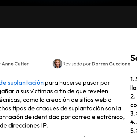
S
r
Anne Cutler
Revisado por
Darren Guccione
1.
de suplantación
para hacerse pasar por
ll
añar a sus víctimas a fin de que revelen
2.
écnicas, como la creación de sitios web o
co
chos tipos de ataques de suplantación son la
3.
lantación de identidad por correo electrónico,
4.
 de direcciones IP.
5.