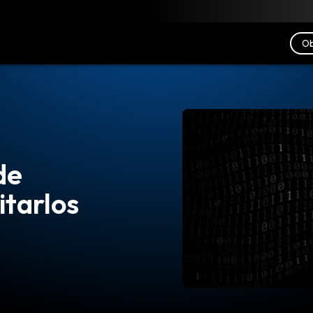
scargar
Recursos
Contacto
Ob
de
itarlos