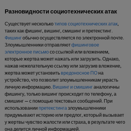
Разновидности социотехнических атак
Существует несколько
типов социотехнических атак
,
таких как фишинг, вишинг, смишинг и претекстинг.
Фишинг
обычно осуществляется по электронной почте.
Злоумышленники отправляют
фишинговое
электронное письмо
со ссылкой или вложением,
которые жертва может нажать или загрузить. Однако,
нажав нежелательную ссылку или загрузив вложение,
жертва может установить
вредоносное ПО
на
устройство, что позволит злоумышленникам украсть
личную информацию.
Вишинг и смишинг
аналогичны
фишингу, только вишинг происходит по телефону, а
смишинг — с помощью текстовых сообщений. При
использовании
претекстинга
злоумышленники
придумывают историю или предлог, который вызывает
у жертвы чувство жалости или страха, в результате чего
она делится личной информацией.