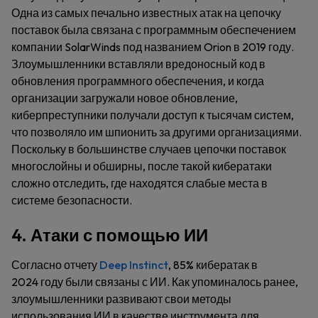
Одна из самых печально известных атак на цепочку
поставок была связана с программным обеспечением
компании SolarWinds под названием Orion в 2019 году.
Злоумышленники вставляли вредоносный код в
обновления программного обеспечения, и когда
организации загружали новое обновление,
киберпреступники получали доступ к тысячам систем,
что позволяло им шпионить за другими организациями.
Поскольку в большинстве случаев цепочки поставок
многослойны и обширны, после такой кибератаки
сложно отследить, где находятся слабые места в
системе безопасности.
4. Атаки с помощью ИИ
Согласно отчету
Deep Instinct
, 85% кибератак в
2024 году были связаны с ИИ. Как упоминалось ранее,
злоумышленники развивают свои методы
использования ИИ в качестве инструмента для