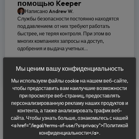
помощью Keeper
Написано
Andrew W.
Службы безопасности постоянно находятся
под давлением: от них требуют работать
быстрее, не теряя контроля. При этом во
многих компаниях запросы на доступ,
одобрения и выдача учетных...
Читать дальше
Мы ценим вашу конфиденциальность
Мы используем файлы cookie на нашем веб-сайте,
чтобы предоставить вам наилучшие возможности
при просмотре веб-страниц, предоставлять
персонализированную рекламу наших продуктов и
контента, а также анализировать трафик веб-
сайта. Чтобы узнать больше, ознакомьтесь с нашей
<a href="/legal/terms-of-use/?s=privacy">Политикой
Pусский
конфиденциальности</a>.