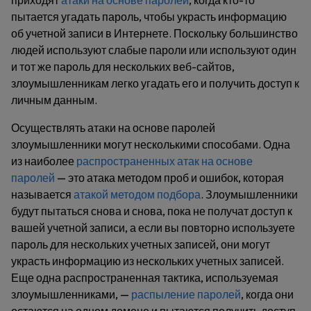
приходят
атаки на основе паролей
, когда кто-то
пытается угадать пароль, чтобы украсть информацию
об учетной записи в Интернете. Поскольку большинство
людей используют слабые пароли или используют один
и тот же пароль для нескольких веб-сайтов,
злоумышленникам легко угадать его и получить доступ к
личным данным.
Осуществлять атаки на основе паролей
злоумышленники могут несколькими способами. Одна
из наиболее
распространенных атак на основе
паролей
— это атака методом проб и ошибок, которая
называется
атакой методом подбора
. Злоумышленники
будут пытаться снова и снова, пока не получат доступ к
вашей учетной записи, а если вы повторно используете
пароль для нескольких учетных записей, они могут
украсть информацию из нескольких учетных записей.
Еще одна распространенная тактика, используемая
злоумышленниками, —
распыление паролей
, когда они