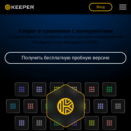
Вход
Keeper в сравнении с конкурентами
Compare Keeper to competitors across password management and
Privileged Access Management (PAM).
Получить бесплатную пробную версию